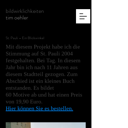
bildwirklichkeiten
tim oehler
St. Pauli – Ein Blickwinkel
Mit diesem Projekt habe ich die
Stimmung auf St. Pauli 2004
festgehalten. Bei Tag. In diesem
Jahr bin ich nach 11 Jahren aus
diesem Stadtteil gezogen. Zum
Abschied ist ein kleines Buch
entstanden. Es bildet
60 Motive ab und hat einen Preis
von 19,90 Euro.
Hier können Sie es bestellen.